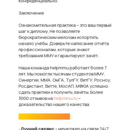
конфиденциально.
Заключение
Ознакомительная практика – это ваш первый
шаг к диплому. Не позволяйте
бюрократическим мелочам испортить
начало учёбы. Доверьте написание отчёта
профессионалам, которые знают
требования ММУ и гарантируют зачёт.
Наша команда helpmmu работает более 7
лет. Мы помогли тысячам студентов ММУ,
Синергии, ММА, ОмГА, ТулГУ, ВятГУ, Росноу,
Росдистант, Витте, МосАП, МФЮА успешно
сдать практики и получить зачёты. Более
3000 отзывов на
helpmmu.ru
–
доказательство нашего качества.
Почему выбирают нас:
· Лучший сервис
– менеджер на связи 24/7,