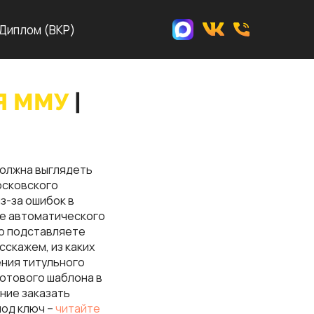
Диплом (ВКР)
Я ММУ
|
должна выглядеть
осковского
з-за ошибок в
ие автоматического
то подставляете
сскажем, из каких
ния титульного
готового шаблона в
ение заказать
под ключ –
читайте