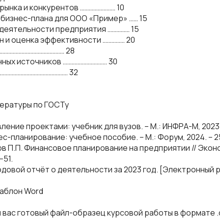
 рынка и конкурентов …………………… 10
а бизнес-плана для ООО «Пример» …… 15
а деятельности предприятия …………… 15
ан и оценка эффективности …………… 20
……………………………………… 28
ных источников ………………………… 30
………………………………………… 32
тературы по ГОСТу
вление проектами: учебник для вузов. – М.: ИНФРА-М, 2023. 
нес-планирование: учебное пособие. – М.: Форум, 2024. – 2
ров П.П. Финансовое планирование на предприятии // Экон
–51.
одовой отчёт о деятельности за 2023 год. [Электронный р
шаблон Word
 вас готовый файл-образец курсовой работы в формате .