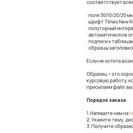
соответствует всем
· поля 30/10/20/20 мм
· шрифт Times New R
· полуторный интер
· автоматическое о
· подписи к таблица
· образцы заголовко
Если не хотите воз
Образец – это хоро
курсовую работу, 
присылаем файл, вы
Порядок заказа
1. Напишите нам на
h
2. Укажите тему, ди
3. Получите образе