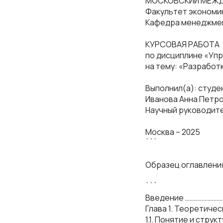
МОСКОВСКИЙ МЕЖД
Факультет экономик
Кафедра менеджме
КУРСОВАЯ РАБОТА
по дисциплине «Уп
на тему: «Разработ
Выполнил(а): студен
Иванова Анна Петр
Научный руководител
Москва – 2025
```
Образец оглавлени
```
Введение ……………………
Глава 1. Теоретиче
1.1. Понятие и стру