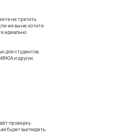
жете не тратить
сли же вы не хотите
те идеально
ых для студентов
 МФЮА и других
дёт проверку.
вая будет выглядеть