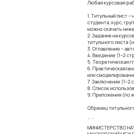
Любая курсовая ра
1. Титульный лист –
студента, курс, гру
можно скачать ниже
2. Задание на курс
титульного листа (н
3. Оглавление – ав
4. Введение (1–2 ст
5. Теоретическая гл
6. Практическая/ана
или смоделированны
7. Заключение (1–2 
8. Список использов
9. Приложения (по 
Образец титульног
```
МИНИСТЕРСТВО НАУ