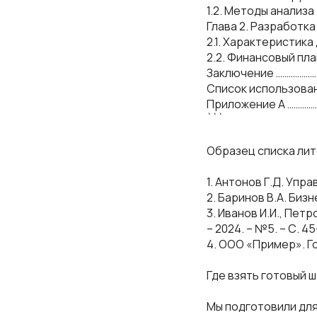
1.2. Методы анализа
Глава 2. Разработк
2.1. Характеристик
2.2. Финансовый пл
Заключение ………………
Список использован
Приложение А …………
```
Образец списка ли
1. Антонов Г.Д. Упра
2. Баринов В.А. Биз
3. Иванов И.И., Пет
– 2024. – №5. – С. 45
4. ООО «Пример». Г
Где взять готовый 
Мы подготовили для