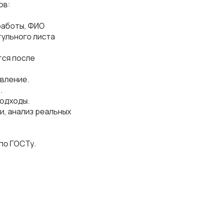
ов:
 работы, ФИО
тульного листа
тся после
авление.
.
подходы.
ки, анализ реальных
 по ГОСТу.