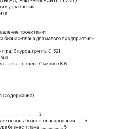
УНАРОДНЫЙ УНИВЕРСИТЕТ (ММУ)
и и управления
нта
равление проектами»
ка бизнес-плана для малого предприятия»
т(ка) 3 курса, группы Э-321
овна
ь: к.э.н., доцент Смирнов В.В.
я (содержания)
……………………………………… 3
ские основы бизнес-планирования ……… 5
ктура бизнес-плана ……………………… 5