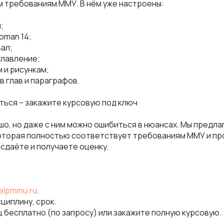
 требованиям ММУ. В нём уже настроены:
;
oman 14;
вал;
главление;
м и рисункам;
в глав и параграфов.
иться – закажите курсовую под ключ
шо, но даже с ним можно ошибиться в нюансах. Мы предл
которая полностью соответствует требованиям ММУ и пр
 сдаёте и получаете оценку.
elpmmu.ru
.
сциплину, срок.
ц бесплатно (по запросу) или закажите полную курсовую.