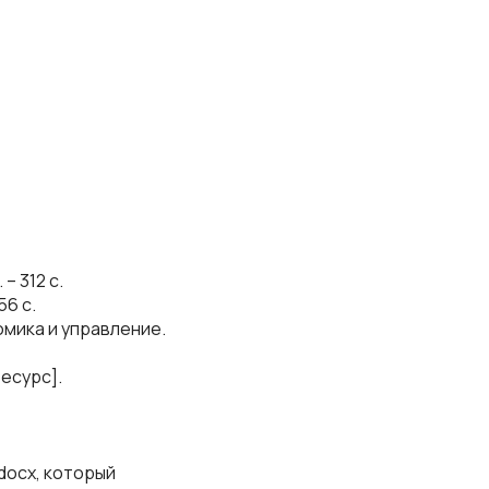
– 312 с.
56 с.
омика и управление.
есурс].
docx, который