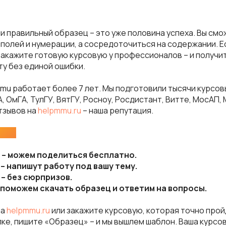
и правильный образец – это уже половина успеха. Вы смо
 полей и нумерации, а сосредоточиться на содержании. Е
закажите готовую курсовую у профессионалов – и получи
у без единой ошибки.
mu работает более 7 лет. Мы подготовили тысячи курсов
, ОмГА, ТулГУ, ВятГУ, Росноу, Росдистант, Витте, МосАП,
отзывов на
helpmmu.ru
– наша репутация.
нас:
 – можем поделиться бесплатно.
 – напишут работу под вашу тему.
 – без сюрпризов.
– поможем скачать образец и ответим на вопросы.
на
helpmmu.ru
или закажите курсовую, которая точно прой
ке, пишите «Образец» – и мы вышлем шаблон. Ваша курсо