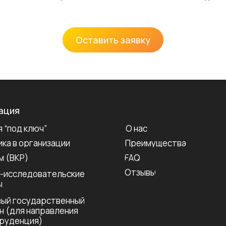
Оставить заявку
ация
 “под ключ”
О нас
ка в организации
Преимущества
м (ВКР)
FAQ
Отзывы
-исследовательские
ы
ый государственный
н (для направления
руденция)