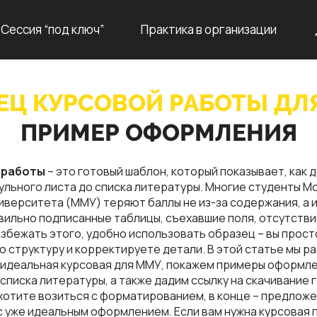
Сессия “под ключ”
Практика в организации
ЕЦ КУРСОВОЙ РАБОТЫ ДЛ
ПРИМЕР ОФОРМЛЕНИЯ
 работы
– это готовый шаблон, который показывает, как 
тульного листа до списка литературы. Многие студенты М
верситета (ММУ) теряют баллы не из-за содержания, а и
ильно подписанные таблицы, съехавшие поля, отсутств
избежать этого, удобно использовать образец – вы прос
ю структуру и корректируете детали. В этой статье мы ра
 идеальная курсовая для ММУ, покажем примеры оформле
 списка литературы, а также дадим ссылку на скачивание 
е хотите возиться с форматированием, в конце – предлож
с уже идеальным оформлением. Если вам нужна курсовая 