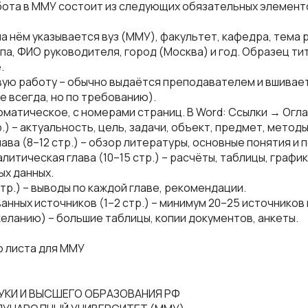
бота в ММУ состоит из следующих обязательных элемент
 на нём указывается вуз (ММУ), факультет, кафедра, тема
ппа, ФИО руководителя, город (Москва) и год. Образец ти
.
овую работу – обычно выдаётся преподавателем и вшивае
е всегда, но по требованию).
томатическое, с номерами страниц. В Word: Ссылки → Огл
р.) – актуальность, цель, задачи, объект, предмет, методы
ава (8–12 стр.) – обзор литературы, основные понятия и 
литическая глава (10–15 стр.) – расчёты, таблицы, графи
х данных.
стр.) – выводы по каждой главе, рекомендации.
анных источников (1–2 стр.) – минимум 20–25 источников
желанию) – большие таблицы, копии документов, анкеты.
о листа для ММУ
КИ И ВЫСШЕГО ОБРАЗОВАНИЯ РФ