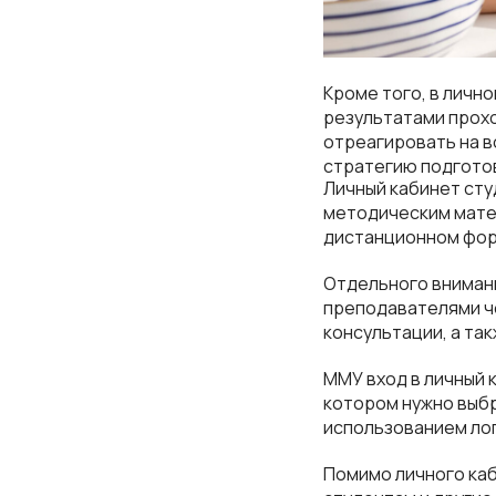
Кроме того, в личн
результатами прох
отреагировать на 
стратегию подгото
Личный кабинет сту
методическим матер
дистанционном фор
Отдельного вниман
преподавателями че
консультации, а та
ММУ вход в личный 
котором нужно выб
использованием лог
Помимо личного ка