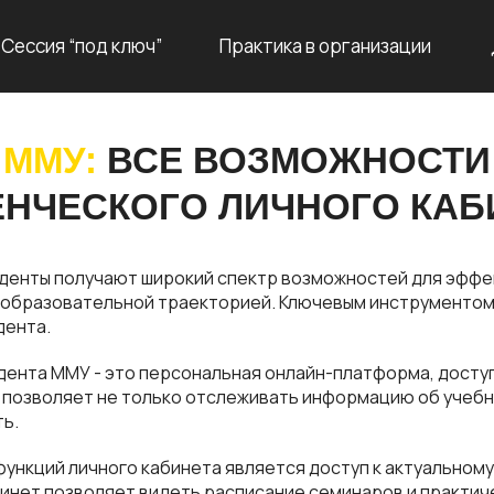
Сессия “под ключ”
Практика в организации
ММУ:
ВСЕ ВОЗМОЖНОСТИ
ЕНЧЕСКОГО ЛИЧНОГО КАБ
уденты получают широкий спектр возможностей для эффе
 образовательной траекторией. Ключевым инструментом
дента.
дента ММУ - это персональная онлайн-платформа, досту
позволяет не только отслеживать информацию об учебн
ть.
функций личного кабинета является доступ к актуальном
бинет позволяет видеть расписание семинаров и практиче