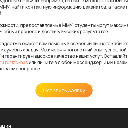
 удобные сервисы. Например, на сайте можно ознакомить
ММУ, найти контактную информацию деканатов, а также п
.
можности, предоставляемые ММУ, студенты могут макси
учебный процесс и достичь высоких результатов.
радостью окажет вам помощь в освоении личного кабине
их учебных задач. Мы имеем многолетний опыт успешной 
 гарантируем высокое качество наших услуг. Оставляйт
mu.ru/#o-nas
или пишите в любой мессенджер, и мы неза
ю ваших вопросов!
Оставить заявку
ация