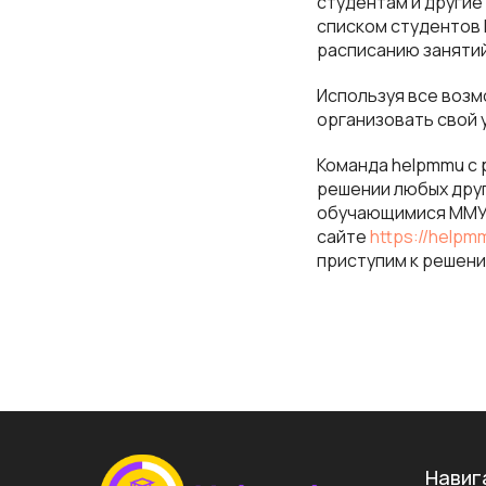
студентам и другие
списком студентов 
расписанию занятий
Используя все воз
организовать свой 
Команда helpmmu с 
решении любых друг
обучающимися ММУ и
сайте
https://helpm
приступим к решени
Навиг