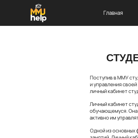
Главная
СТУД
Поступив в ММУ ст
и управления своей
личный кабинет сту
Личный кабинет сту
обучающемуся. Она 
активно им управля
Одной из основных 
занятий. Личный ка