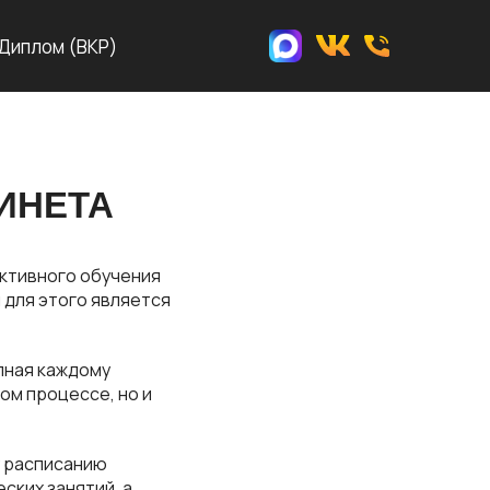
Диплом (ВКР)
ИНЕТА
ктивного обучения
 для этого является
пная каждому
ом процессе, но и
у расписанию
ских занятий, а