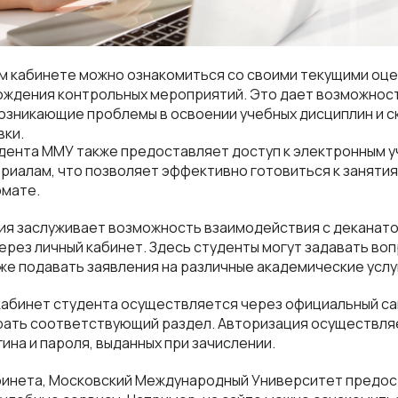
ом кабинете можно ознакомиться со своими текущими оце
ождения контрольных мероприятий. Это дает возможнос
возникающие проблемы в освоении учебных дисциплин и 
вки.
дента MMУ также предоставляет доступ к электронным 
иалам, что позволяет эффективно готовиться к занятия
мате.
ия заслуживает возможность взаимодействия с деканато
рез личный кабинет. Здесь студенты могут задавать воп
кже подавать заявления на различные академические услу
кабинет студента осуществляется через официальный са
рать соответствующий раздел. Авторизация осуществля
ина и пароля, выданных при зачислении.
бинета, Московский Международный Университет предос