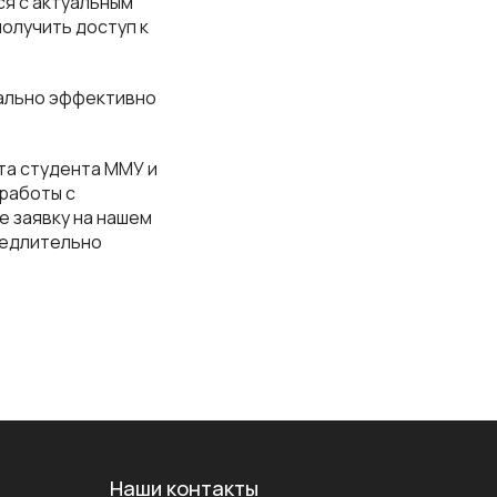
ся с актуальным
олучить доступ к
мально эффективно
та студента ММУ и
работы с
е заявку на нашем
медлительно
Наши контакты