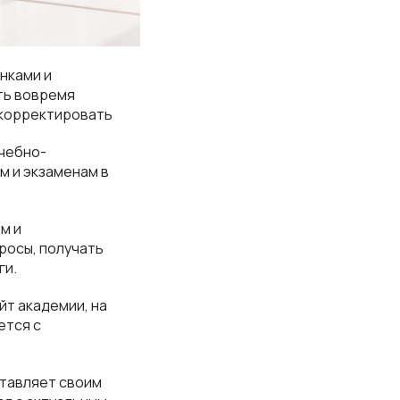
нками и
ть вовремя
скорректировать
учебно-
м и экзаменам в
м и
росы, получать
ги.
йт академии, на
ется с
тавляет своим