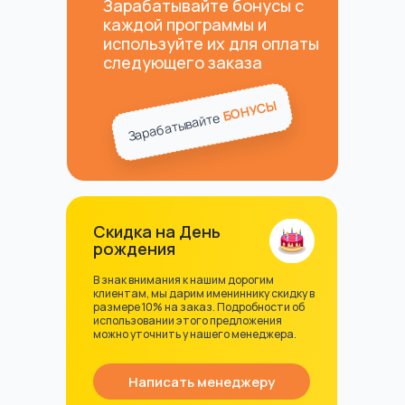
Зарабатывайте бонусы с
каждой программы и
используйте их для оплаты
следующего заказа
БОНУСЫ
Зарабатывайте
Скидка на День
рождения
В знак внимания к нашим дорогим
клиентам, мы дарим имениннику скидку в
размере 10% на заказ. Подробности об
использовании этого предложения
можно уточнить у нашего менеджера.
Написать менеджеру