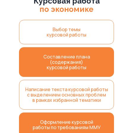
Курсовая работа
по экономике
Выбор темы
курсовой работы
Составление плана
(содержания)
курсовой работы
Написание текста курсовой работы
с выделением основных проблем
в рамках избранной тематики
Оформление курсовой
работы по требованиям ММУ