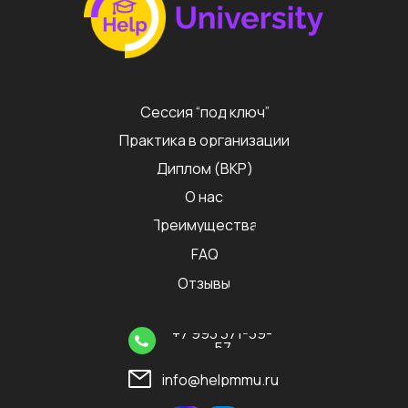
Сессия “под ключ”
Практика в организации
Диплом (ВКР)
О нас
Преимущества
FAQ
Отзывы
+7 993 371-39-
57
info@helpmmu.ru