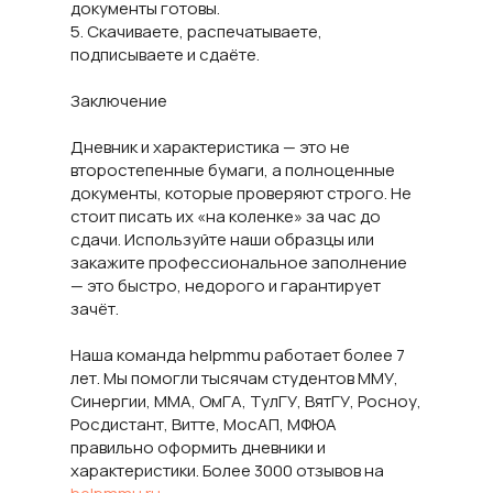
документы готовы.
5. Скачиваете, распечатываете,
подписываете и сдаёте.
Заключение
Дневник и характеристика — это не
второстепенные бумаги, а полноценные
документы, которые проверяют строго. Не
стоит писать их «на коленке» за час до
сдачи. Используйте наши образцы или
закажите профессиональное заполнение
— это быстро, недорого и гарантирует
зачёт.
Наша команда helpmmu работает более 7
лет. Мы помогли тысячам студентов ММУ,
Синергии, ММА, ОмГА, ТулГУ, ВятГУ, Росноу,
Росдистант, Витте, МосАП, МФЮА
правильно оформить дневники и
характеристики. Более 3000 отзывов на