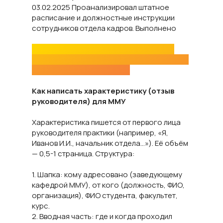
03.02.2025 Проанализировал штатное
расписание и должностные инструкции
сотрудников отдела кадров. Выполнено
Мы можем заполнить дневник за вас,
подставив нужные даты и формулировки
под вашу специальность.
Как написать характеристику (отзыв
руководителя) для ММУ
Характеристика пишется от первого лица
руководителя практики (например, «Я,
Иванов И.И., начальник отдела…»). Её объём
— 0,5-1 страница. Структура:
1. Шапка: кому адресовано (заведующему
кафедрой ММУ), от кого (должность, ФИО,
организация), ФИО студента, факультет,
курс.
2. Вводная часть: где и когда проходил