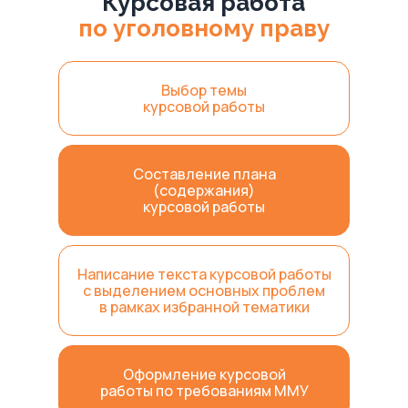
Курсовая работа
по уголовному праву
Выбор темы
курсовой работы
Составление плана
(содержания)
курсовой работы
Написание текста курсовой работы
с выделением основных проблем
в рамках избранной тематики
Оформление курсовой
работы по требованиям ММУ