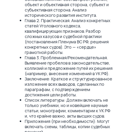
объект и объективная сторона, субъект и
субъективная сторона. Анализ
исторического развития института.
Глава 2. Практическая. Анализ конкретных
статей Уголовного кодекса,
квалифицирующих признаков. Разбор
сложных казусов и судебной практики
(постановления Пленума ВС РФ, решения
конкретных судов). Это — «сердце»
грамотной работы.
Глава 3. Проблемная/Рекомендательная.
Выявление пробелов в законодательстве,
коллизий и предложение путей их решения
(например, внесение изменений в УК РФ).
Заключение: Краткое и структурированное
изложение всех выводов, сделанных по
параграфам, с подтверждением
достижения цели работы.
Список литературы: Должен включать не
только учебники, но и новейшие научные
статьи, монографии, комментарии к УК РФ
и, что крайне важно, акты высших судов.
Приложения (при необходимости): Могут
включать схемы, таблицы, копии судебных
решений.