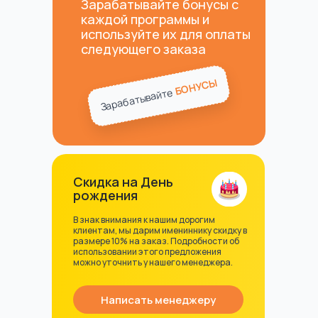
Зарабатывайте бонусы с
каждой программы и
используйте их для оплаты
следующего заказа
БОНУСЫ
Зарабатывайте
Скидка на День
рождения
В знак внимания к нашим дорогим
клиентам, мы дарим имениннику скидку в
размере 10% на заказ. Подробности об
использовании этого предложения
можно уточнить у нашего менеджера.
Написать менеджеру