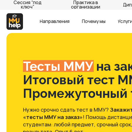
Сессия “под
Практика в
Диплом (В
ключ”
организации
Направления
Почему мы
Услуги и цен
Тесты ММУ
на заказ
Итоговый тест ММУ 
Промежуточный те
Нужно срочно сдать тест в ММУ?
Закажите усл
«тесты ММУ на заказ»
! Помощь дистанционны
студентам: любой предмет, срочный срок, гара
результата. Опыт 6 лет.