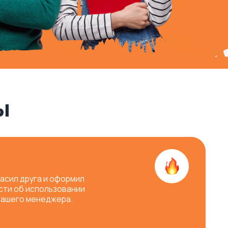
оформил
ьзовании
жера.
м имениннику
ользовании
жера.