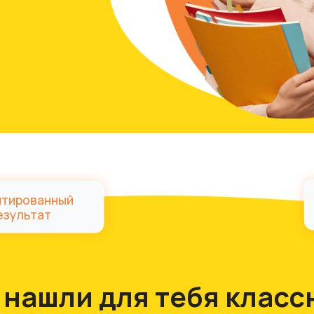
Соблюд
ванный
дедл
ат
шли для тебя классный
рвис
с проверенными
экспертами