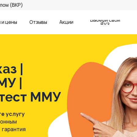
КР)
Выбери свой
ы
Отзывы
Акции
ВУЗ
 |
|
ст ММУ
угу
м
нтия