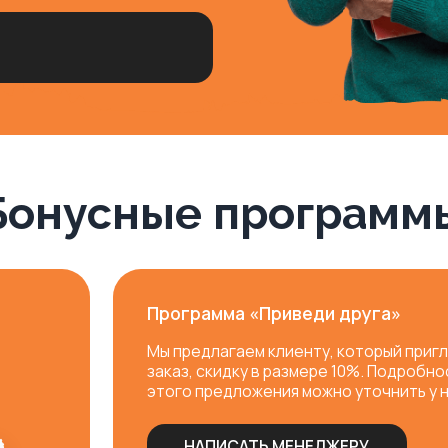
Мы предлагаем клиенту, который пригласил друга и 
заказ, скидку в размере 10%. Подробности об испол
этого предложения можно уточнить у нашего менед
НАПИСАТЬ МЕНЕДЖЕРУ
Скидка на День рождения
В знак внимания к нашим дорогим клиентам, мы дари
скидку в размере 10% на заказ. Подробности об исп
этого предложения можно уточнить у нашего менед
НАПИСАТЬ МЕНЕДЖЕРУ