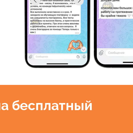
 бесплатный
ицы (сметы)