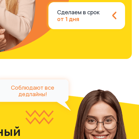
от 1 дня
ают все
айны!