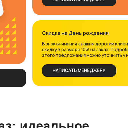
: идеальное
 сессии
естирование в Московском
ное решение: заказать тесты ММУ
 услуга «под ключ», где мы берем
промежуточного или итогового
Готово!
т услугу «тесты ММУ на заказ» для
ждая дисциплина и каждый
онализированный подход, а не
т: