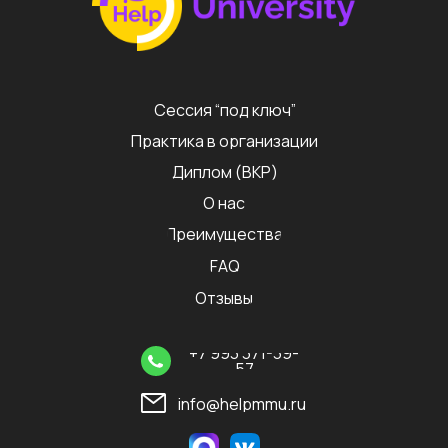
Сессия “под ключ”
Практика в организации
Диплом (ВКР)
О нас
Преимущества
FAQ
Отзывы
+7 993 371-39-
57
info@helpmmu.ru