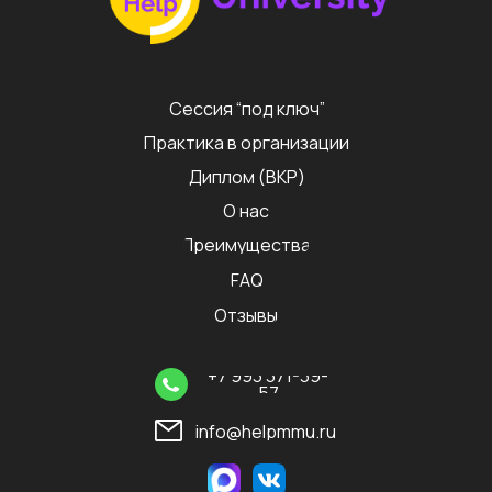
Сессия “под ключ”
Практика в организации
Диплом (ВКР)
О нас
Преимущества
FAQ
Отзывы
+7 993 371-39-
57
info@helpmmu.ru