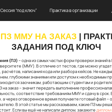
Сессия “под ключ”
Практика в организации
ПЗ ММУ НА ЗАКАЗ
| ПРАК
ЗАДАНИЯ ПОД КЛЮЧ
ния (ПЗ)
– одна из самых частых форм проверки знаний 
ерситете (ММУ). В отличие от тестов, где можно угадат
, расчётов, написания кода или разбора кейсов. Не кажд
ем, глубокими знаниями или доступом к необходимым п
иходится заочникам, работающим студентам и родителя
З на заказ – значит передать выполнение профессионала
ьность, соответствие требованиям ММУ и сдачу в срок. 
, а через оговоренное время получаете готовый файл – 
ателю. В этой статье мы рассказываем, какие ПЗ мы реша
 стоит. Если вы ещё не написали диплом, закажите
диплом 