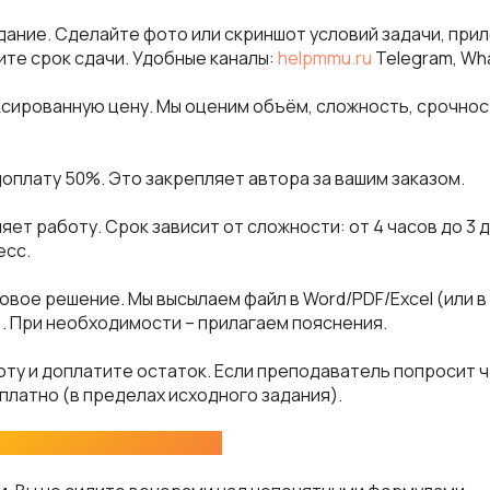
адание. Сделайте фото или скриншот условий задачи, пр
ите срок сдачи. Удобные каналы:
helpmmu.ru
Telegram, Wh
ксированную цену. Мы оценим объём, сложность, срочнос
доплату 50%. Это закрепляет автора за вашим заказом.
яет работу. Срок зависит от сложности: от 4 часов до 3 
есс.
товое решение. Мы высылаем файл в Word/PDF/Excel (или в
 При необходимости – прилагаем пояснения.
оту и доплатите остаток. Если преподаватель попросит ч
платно (в пределах исходного задания).
казать решение ПЗ у нас