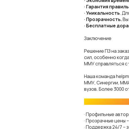
· Экономия времен
· Гарантия правил
· Уникальность
. Дл
· Прозрачность.
Вы
· Бесплатные дора
Заключение
Решение ПЗ на зака
сил, особенно когд
ММУ справляться с 
Наша команда helpm
ММУ, Синергии, ММА
вузов. Более 3000 
Почему выбирают 
· Профильные автор
· Прозрачные цены 
· Поддержка 24/7 – 