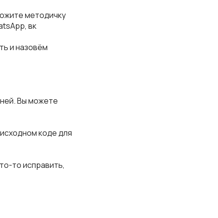
иложите методичку
atsApp, вк
ть и назовём
дней. Вы можете
 исходном коде для
то-то исправить,