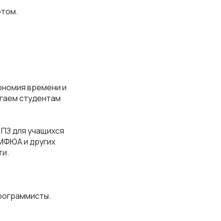
ртом.
кономия времени и
огаем студентам
 ПЗ для учащихся
 МФЮА и других
ти.
программисты.