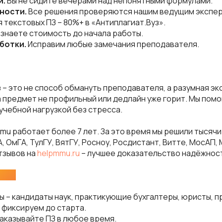
и.
Вы не сидите вечерами над непонятными формулами.
ьности.
Все решения проверяются нашим ведущим экспе
я текстовых ПЗ – 80%+ в «Антиплагиат.Вуз».
 знаете стоимость до начала работы.
ботки.
Исправим любые замечания преподавателя.
з – это не способ обмануть преподавателя, а разумная э
а предмет не профильный или дедлайн уже горит. Мы пом
учебной нагрузкой без стресса.
mu работает более 7 лет. За это время мы решили тысячи
, ОмГА, ТулГУ, ВятГУ, Росноу, Росдистант, Витте, МосАП,
отзывов на
helpmmu.ru
– лучшее доказательство надёжнос
нас:
ы – кандидаты наук, практикующие бухгалтеры, юристы, 
– фиксируем до старта.
заказывайте ПЗ в любое время.