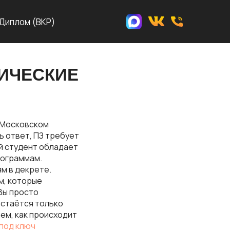
Диплом (ВКР)
ТИЧЕСКИЕ
в Московском
ь ответ, ПЗ требует
ый студент обладает
рограммам.
м в декрете.
м, которые
Вы просто
остаётся только
ем, как происходит
под ключ