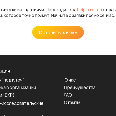
ктическими заданиями. Переходите на
helpmmu.ru
, отправ
З, которое точно примут. Начните с заявки прямо сейчас.
Оставить заявку
ация
 “под ключ”
О нас
ка в организации
Преимущества
м (ВКР)
FAQ
Отзывы
-исследовательские
ы