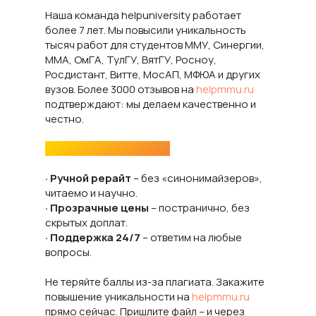
Наша команда helpuniversity работает
более 7 лет. Мы повысили уникальность
тысяч работ для студентов ММУ, Синергии,
ММА, ОмГА, ТулГУ, ВятГУ, Росноу,
Росдистант, Витте, МосАП, МФЮА и других
вузов. Более 3000 отзывов на
helpmmu.ru
подтверждают: мы делаем качественно и
честно.
Почему выбирают нас:
· Ручной рерайт
– без «синонимайзеров»,
читаемо и научно.
· Прозрачные цены
– постранично, без
скрытых доплат.
· Поддержка 24/7
– ответим на любые
вопросы.
Не теряйте баллы из-за плагиата. Закажите
повышение уникальности на
helpmmu.ru
прямо сейчас. Пришлите файл – и через