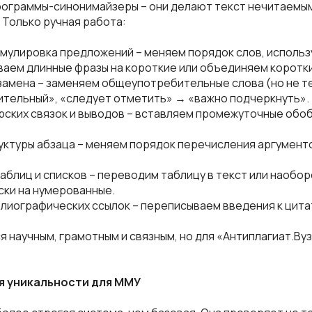
ограммы-синонимайзеры – они делают текст нечитаемым
 Только ручная работа:
рмулировка предложений – меняем порядок слов, исполь
ваем длинные фразы на короткие или объединяем коротк
замена – заменяем общеупотребительные слова (но не т
ительный», «следует отметить» → «важно подчеркнуть».
рских связок и выводов – вставляем промежуточные обо
уктуры абзаца – меняем порядок перечисления аргумент
аблиц и списков – переводим таблицу в текст или наобо
ски на нумерованные.
блиографических ссылок – переписываем введения к цита
я научным, грамотным и связным, но для «Антиплагиат.Ву
 уникальности для ММУ