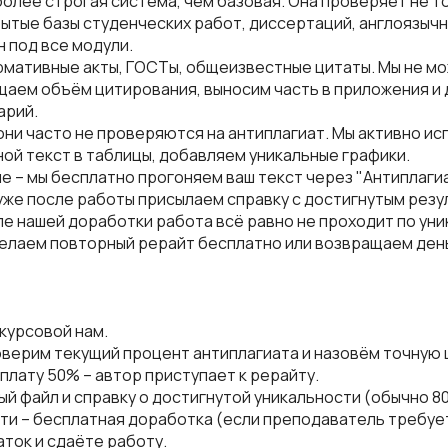
 более строгая система, чем базовая. Она проверяет не 
крытые базы студенческих работ, диссертаций, англоязычн
 под все модули.
ормативные акты, ГОСТы, общеизвестные цитаты. Мы не м
ащаем объём цитирования, выносим часть в приложения и
арий.
 они часто не проверяются на антиплагиат. Мы активно ис
й текст в таблицы, добавляем уникальные графики.
сле – мы бесплатно прогоняем ваш текст через "Антиплаги
уже после работы присылаем справку с достигнутым резу
осле нашей доработки работа всё равно не проходит по ун
делаем повторный рерайт бесплатно или возвращаем ден
 курсовой нам.
оверим текущий процент антиплагиата и назовём точную 
плату 50% – автор приступает к рерайту.
вый файл и справку о достигнутой уникальности (обычно 8
ти – бесплатная доработка (если преподаватель требуе
аток и сдаёте работу.