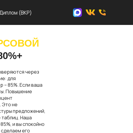
Диплом (ВКР)
РСОВОЙ
80%+
оверяются через
ие: для
р – 85%. Если ваша
ты. Повышение
оцент
. Это не
ктуры предложений,
 таблиц. Наша
85%, и вы спокойно
ы сделаем его