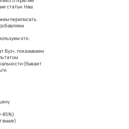
только открытые
ые статьи. Наш
ожем переписать
 добавляем
пользуем это:
ат.Вуз», показываем
льтатом.
икальности (бывает
ьги.
цену.
0-85%).
т выше).