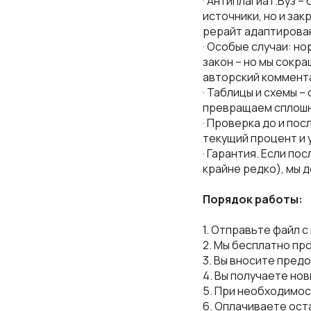
· Антиплагиат.Вуз –
источники, но и за
рерайт адаптирован
· Особые случаи: н
закон – но мы сокр
авторский коммент
· Таблицы и схемы –
превращаем сплошно
· Проверка до и по
текущий процент и 
· Гарантия. Если п
крайне редко), мы 
Порядок работы:
1. Отправьте файл с
2. Мы бесплатно пр
3. Вы вносите предо
4. Вы получаете но
5. При необходимос
6. Оплачиваете ост