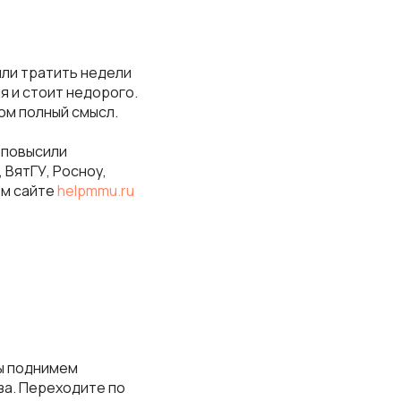
или тратить недели
я и стоит недорого.
ом полный смысл.
 повысили
 ВятГУ, Росноу,
ем сайте
helpmmu.ru
ы поднимем
за. Переходите по