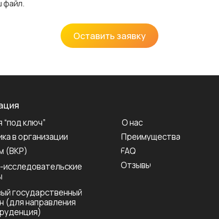
ш файл.
Оставить заявку
ация
 “под ключ”
О нас
ка в организации
Преимущества
м (ВКР)
FAQ
Отзывы
-исследовательские
ы
ый государственный
н (для направления
руденция)