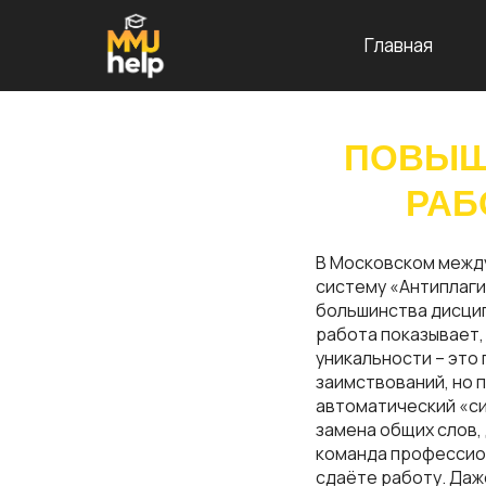
Главная
ПОВЫШ
РАБ
В Московском межд
систему «Антиплаги
большинства дисцип
работа показывает,
уникальности – это
заимствований, но 
автоматический «си
замена общих слов,
команда профессион
сдаёте работу. Даж