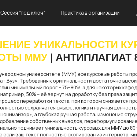
Сессия “под ключ”
Практика в организации
ЕНИЕ УНИКАЛЬНОСТИ КУ
ОТЫ ММУ
| АНТИПЛАГИАТ 
ународном университете (ММУ) все курсовые работы пр
ат.Вуз». Требования к оригинальности достаточно высок
лин минимальный порог – 75–80%, а для некоторых кафед
 например, 50% – её вернут на доработку без права защи
 процесс переработки текста, при котором снижается пр
полностью сохраняется смысл, логика и научная ценность
нонимайзер», а глубокая ручная работа: изменение стру
 добавление собственных выводов, переформулирование
ально поднимает уникальность курсовых для ММУ до 80-
е если ваш текст полностью скопирован из интернета, м