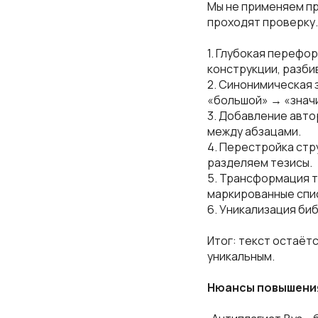
Мы не применяем пр
проходят проверку.
1. Глубокая перефо
конструкции, разби
2. Синонимическая 
«большой» → «знач
3. Добавление авто
между абзацами.
4. Перестройка стр
разделяем тезисы.
5. Трансформация т
маркированные спи
6. Уникализация би
Итог: текст остаётс
уникальным.
Нюансы повышения