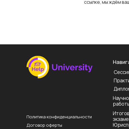
ссылке, мы ждём ва
Навиг
Сессия
Практи
Дипло
Научно
работ
Итогов
Политика конфиденциальности
экзаме
Юрисп
Договор оферты