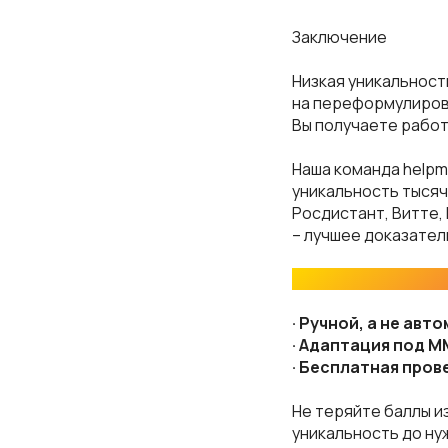
Заключение
Низкая уникальност
на переформулировк
Вы получаете работ
Наша команда helpm
уникальность тысяч
Росдистант, Витте,
– лучшее доказател
Почему выбирают 
· Ручной, а не ав
· Адаптация под 
· Бесплатная пров
Не теряйте баллы и
уникальность до ну