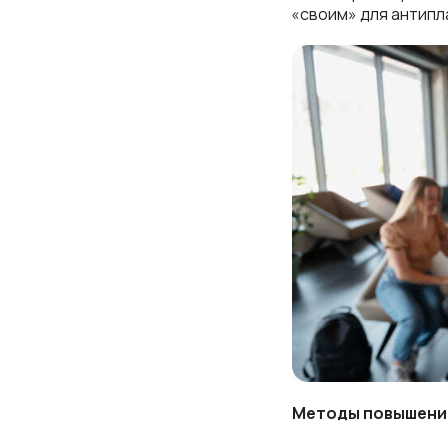
«своим» для антипла
Методы повышения