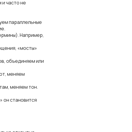
 и часто не
зуем параллельные
ие.
ермины). Например,
бщения, «мосты»
ов, объединяем или
рот, меняем
там, меняем тон.
з» он становится