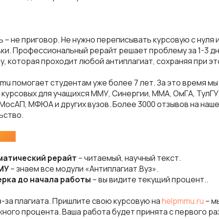
ь – не приговор. Не нужно переписывать курсовую с нуля 
и. Профессиональный рерайт решает проблему за 1-3 дн
у, которая проходит любой антиплагиат, сохраняя при эт
mu помогает студентам уже более 7 лет. За это время мы
 курсовых для учащихся ММУ, Синергии, ММА, ОмГА, ТулГУ,
 МосАП, МФЮА и других вузов. Более 3000 отзывов на наш
ьство.
нас:
томатический рерайт
– читаемый, научный текст.
ММУ
– знаем все модули «Антиплагиат.Вуз».
ерка до начала работы
– вы видите текущий процент..
з-за плагиата. Пришлите свою курсовую на
helpmmu.ru
– м
жного процента. Ваша работа будет принята с первого ра