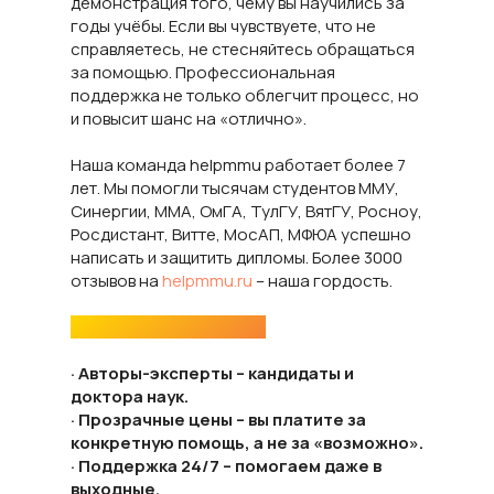
демонстрация того, чему вы научились за
годы учёбы. Если вы чувствуете, что не
справляетесь, не стесняйтесь обращаться
за помощью. Профессиональная
поддержка не только облегчит процесс, но
и повысит шанс на «отлично».
Наша команда helpmmu работает более 7
лет. Мы помогли тысячам студентов ММУ,
Синергии, ММА, ОмГА, ТулГУ, ВятГУ, Росноу,
Росдистант, Витте, МосАП, МФЮА успешно
написать и защитить дипломы. Более 3000
отзывов на
helpmmu.ru
– наша гордость.
Почему выбирают нас:
· Авторы-эксперты – кандидаты и
доктора наук.
· Прозрачные цены – вы платите за
конкретную помощь, а не за «возможно».
· Поддержка 24/7 – помогаем даже в
выходные.