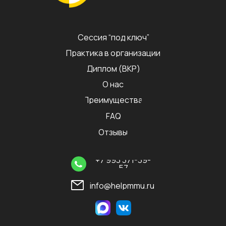
Сессия “под ключ”
Практика в организации
Диплом (ВКР)
О нас
Преимущества
FAQ
Отзывы
+7 993 371-39-
57
info@helpmmu.ru