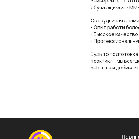
Университета, кот
обучающимся в ММУ 
Сотрудничая с нами
- Опыт работы боле
- Высокое качество
- Профессиональную
Будь то подготовка
практики - мы всег
helpmmu и добивайт
Навиг