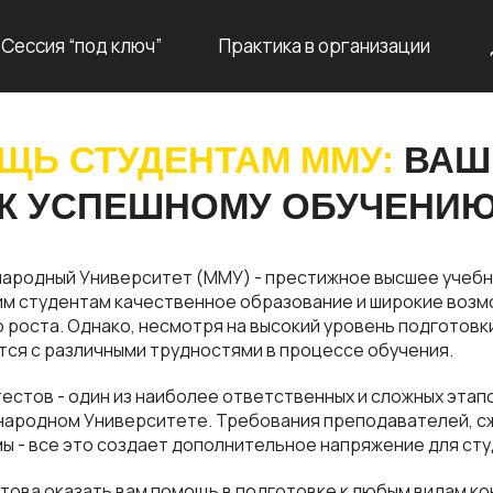
Сессия “под ключ”
Практика в организации
ЩЬ СТУДЕНТАМ ММУ:
ВАШ
К УСПЕШНОМУ ОБУЧЕНИ
ародный Университет (ММУ) - престижное высшее учебн
м студентам качественное образование и широкие возм
роста. Однако, несмотря на высокий уровень подготовк
ся с различными трудностями в процессе обучения.
тестов - один из наиболее ответственных и сложных этап
ародном Университете. Требования преподавателей, сж
 - все это создает дополнительное напряжение для сту
това оказать вам помощь в подготовке к любым видам к