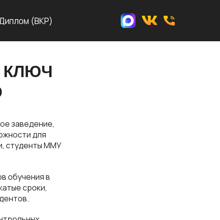
Диплом (ВКР)
 КЛЮЧ
Ю
ое заведение,
ожности для
и, студенты ММУ
ов обучения в
атые сроки,
дентов.
онтрольных