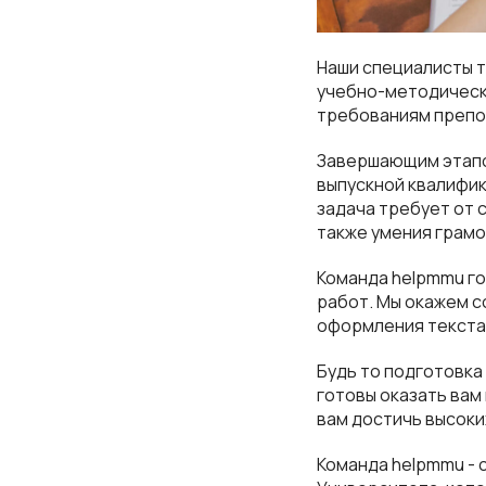
Наши специалисты т
учебно-методическ
требованиям препо
Завершающим этапо
выпускной квалифик
задача требует от 
также умения грамо
Команда helpmmu г
работ. Мы окажем с
оформления текста
Будь то подготовка
готовы оказать вам
вам достичь высоки
Команда helpmmu -