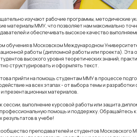
щательно изучают рабочие программы, методические ука
ие материалы ММУ, что позволяет нам максимально точ
давателей и обеспечивать высокое качество выполняемы
м обучения в Московском Международном Университете
ационной работы (дипломной работы или проекта). Эта 
студентов высокого уровня теоретических знаний, практи
тно структурировать и оформлять текст.
отова прийти на помощь студентам ММУ в процессе подг
одействие на всех этапах - от выбора темы и разработки 
 и презентационных материалов.
 к сессии, выполнение курсовой работы или защита диплом
 профессиональную помощь и поддержку. Обращайтесь к 
х результатов в учебе!
 сообщество преподавателей и студентов Московского 