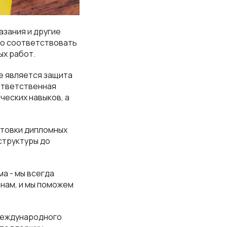
зания и другие
но соответствовать
х работ.
 является защита
ответственная
ческих навыков, а
отовки дипломных
структуры до
а - мы всегда
нам, и мы поможем
Международного