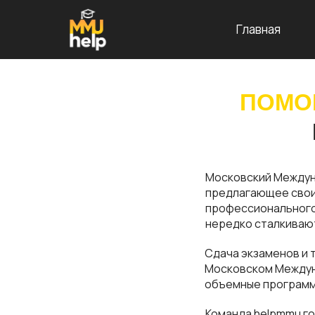
Главная
ПОМО
Московский Междун
предлагающее свои
профессионального 
нередко сталкивают
Сдача экзаменов и 
Московском Междун
объемные программы
Команда helpmmu го