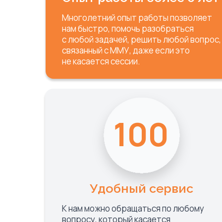
Многолетний опыт работы позволяет
нам быстро, помочь разобраться
с любой задачей, решить любой вопрос,
связанный с ММУ, даже если это
не касается сессии.
100
Удобный сервис
К нам можно обращаться по любому
вопросу, который касается