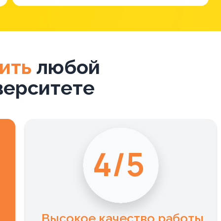
ить
любой
верситете
4/5
Высокое качество работы