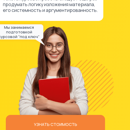
продумать логику изложения материала,
его системность и аргументированность.
Мы занимаемся
подготовкой
курсовой “под ключ”
УЗНАТЬ СТОИМОСТЬ