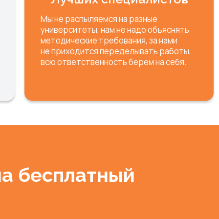
Мы не распыляемся на разные
университеты, нам не надо объяснять
методические требования, за нами
не приходится переделывать работы,
всю ответственность берем на себя.
на бесплатный
и