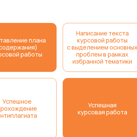
Написание текста
тавление плана
курсовой работы
содержания)
с выделением основны
рсовой работы
проблем в рамках
избранной тематики
Успешное
Успешная
прохождение
курсовая работа
антиплагиата