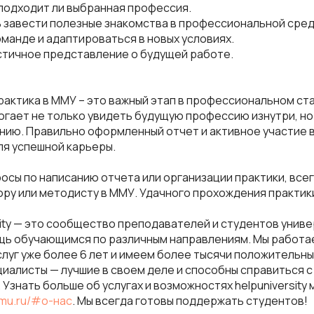
 подходит ли выбранная профессия.
 завести полезные знакомства в профессиональной сред
оманде и адаптироваться в новых условиях.
стичное представление о будущей работе.
актика в ММУ – это важный этап в профессиональном ст
огает не только увидеть будущую профессию изнутри, но
ию. Правильно оформленный отчет и активное участие в
ля успешной карьеры.
просы по написанию отчета или организации практики, все
ору или методисту в ММУ. Удачного прохождения практик
sity — это сообщество преподавателей и студентов унив
ь обучающимся по различным направлениям. Мы работа
луг уже более 6 лет и имеем более тысячи положительны
циалисты — лучшие в своем деле и способны справиться 
Узнать больше об услугах и возможностях helpuniversity
mmu.ru/#o-нас
. Мы всегда готовы поддержать студентов!