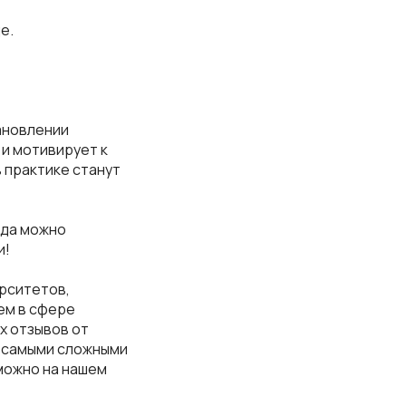
е.
ановлении
 и мотивирует к
 практике станут
гда можно
и!
ерситетов,
ем в сфере
х отзывов от
с самыми сложными
 можно на нашем