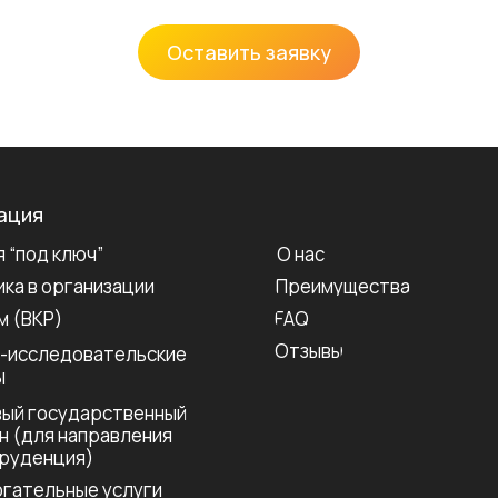
Оставить заявку
ация
 “под ключ”
О нас
ка в организации
Преимущества
м (ВКР)
FAQ
Отзывы
-исследовательские
ы
ый государственный
н (для направления
руденция)
гательные услуги