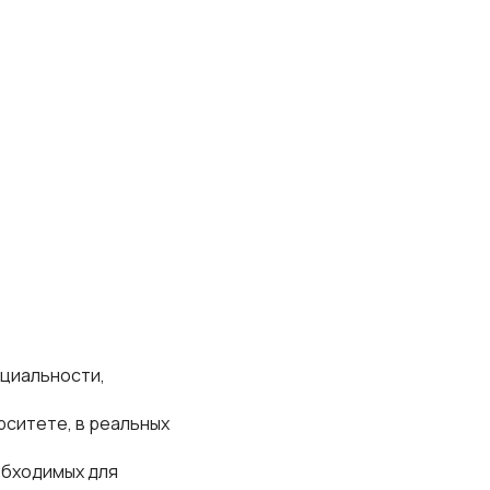
ециальности,
рситете, в реальных
обходимых для