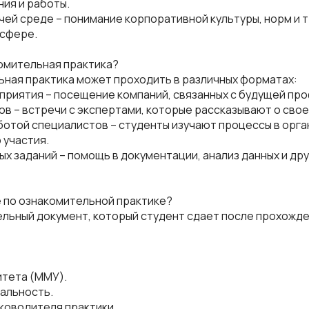
ия и работы.
очей среде – понимание корпоративной культуры, норм и 
сфере.
омительная практика?
ная практика может проходить в различных форматах:
дприятия – посещение компаний, связанных с будущей пр
ков – встречи с экспертами, которые рассказывают о свое
ботой специалистов – студенты изучают процессы в орга
 участия.
ых заданий – помощь в документации, анализ данных и др
е по ознакомительной практике?
ельный документ, который студент сдает после прохожде
итета (ММУ).
иальность.
уководителя практики.