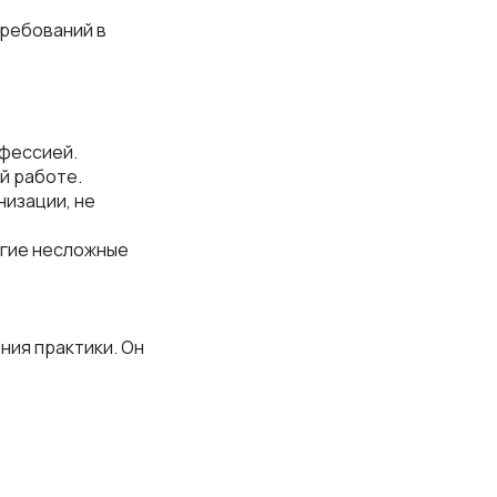
требований в
офессией.
й работе.
низации, не
угие несложные
ния практики. Он