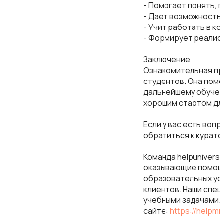
- Помогает понять,
- Дает возможность
- Учит работать в к
- Формирует реали
Заключение
Ознакомительная пр
студентов. Она пом
дальнейшему обучен
хорошим стартом д
Если у вас есть во
обратиться к курат
Команда helpuniver
оказывающие помощ
образовательных ус
клиентов. Наши спе
учебными задачами. 
сайте:
https://help