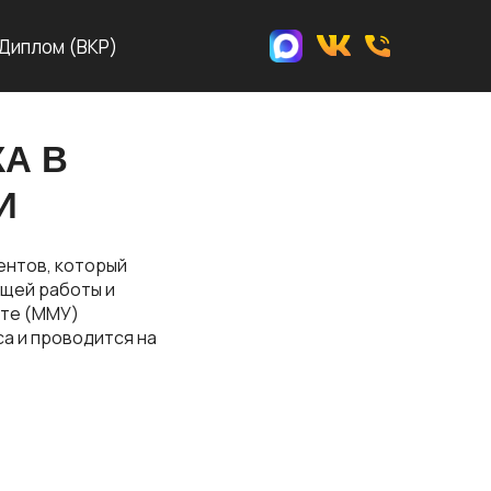
Диплом (ВКР)
А В
И
ентов, который
ущей работы и
ете (ММУ)
а и проводится на