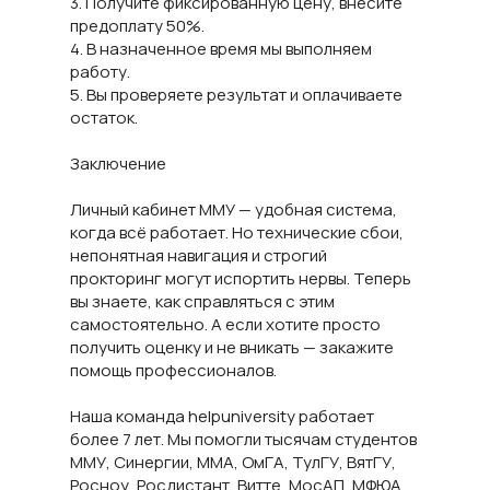
3. Получите фиксированную цену, внесите
предоплату 50%.
4. В назначенное время мы выполняем
работу.
5. Вы проверяете результат и оплачиваете
остаток.
Заключение
Личный кабинет ММУ — удобная система,
когда всё работает. Но технические сбои,
непонятная навигация и строгий
прокторинг могут испортить нервы. Теперь
вы знаете, как справляться с этим
самостоятельно. А если хотите просто
получить оценку и не вникать — закажите
помощь профессионалов.
Наша команда helpuniversity работает
более 7 лет. Мы помогли тысячам студентов
ММУ, Синергии, ММА, ОмГА, ТулГУ, ВятГУ,
Росноу, Росдистант, Витте, МосАП, МФЮА