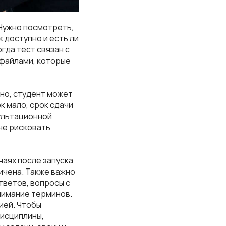
 Нужно посмотреть,
к доступно и есть ли
гда тест связан с
файлами, которые
но, студент может
к мало, срок сдачи
сультационной
не рисковать
чаях после запуска
ичена. Также важно
тветов, вопросы с
нимание терминов.
ией. Чтобы
дисциплины,