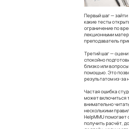
Первый шаг — зайти
какие тесты открыты
ограничение по вре
лекционными матер
преподаватель прик
Третий шаг — оцени
спокойно подготови
близко или вопросы
помощью. Это позво
результатом из-за 
Частая ошибка студ
может включиться т
внимательно читать
несколькими правил
HelpMMU помогает с
получить расчёт, д