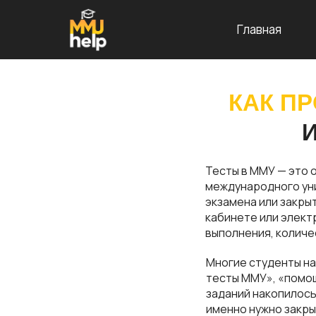
Главная
КАК П
Тесты в ММУ — это 
международного уни
экзамена или закры
кабинете или элект
выполнения, количе
Многие студенты на
тесты ММУ», «помощ
заданий накопилось 
именно нужно закры