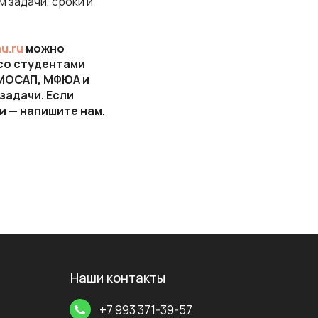
 задачи, сроки и
u.ru
можно
 со студентами
 МОСАП, МФЮА и
задачи. Если
и — напишите нам,
Наши контакты
+7 993 371-39-57