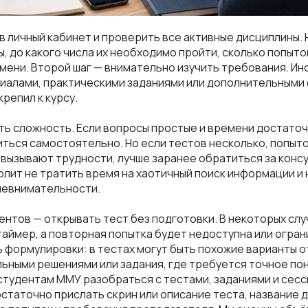
 в личный кабинет и проверить все активные дисциплины.
, до какого числа их необходимо пройти, сколько попыто
мени. Второй шаг — внимательно изучить требования. Ино
иалами, практическими заданиями или дополнительными 
репил к курсу.
ть сложность. Если вопросы простые и времени достаточ
ться самостоятельно. Но если тестов несколько, попыто
 вызывают трудности, лучше заранее обратиться за кон
лит не тратить время на хаотичный поиск информации и 
невнимательности.
ентов — открывать тест без подготовки. В некоторых слу
аймер, а повторная попытка будет недоступна или огран
 формулировки: в тестах могут быть похожие варианты о
ьными решениями или задания, где требуется точное по
тудентам ММУ разобраться с тестами, заданиями и сесс
остаточно прислать скрин или описание теста, название 