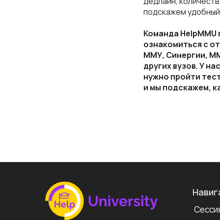
дедлайн, количеств
подскажем удобный
Команда HelpMMU п
ознакомиться с от
ММУ, Синергии, ММ
других вузов. У н
нужно пройти тест
и мы подскажем, к
Навиг
Сессия