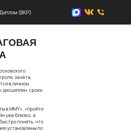
Диплом (ВКР)
АГОВАЯ
А
Московского
роля, зачёта,
тся в личном
к дисциплин, сроки
ты в ММУ», «пройти
н уже близко, а
 быстро понять, что
ния установлены по