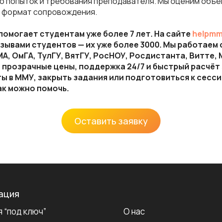
о попыток и требования преподавателя. Мы оценим объём
 формат сопровождения.
омогает студентам уже более 7 лет. На сайте
helpmm
зывами студентов — их уже более 3000. Мы работаем
А, ОмГА, ТулГУ, ВятГУ, РосНОУ, Росдистанта, Витте,
ас прозрачные цены, поддержка 24/7 и быстрый расчёт 
ы в ММУ, закрыть задания или подготовиться к сесси
ак можно помочь.
Оставить заявку
ация
 “под ключ”
О нас