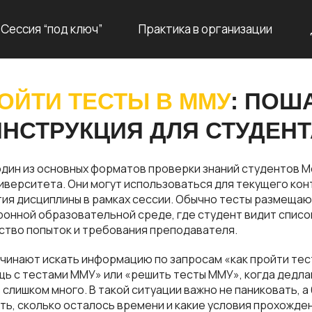
Сессия “под ключ”
Практика в организации
РОЙТИ ТЕСТЫ В ММУ
: ПОШ
ИНСТРУКЦИЯ ДЛЯ СТУДЕНТ
один из основных форматов проверки знаний студентов 
верситета. Они могут использоваться для текущего конт
тия дисциплины в рамках сессии. Обычно тесты размещаю
ронной образовательной среде, где студент видит списо
ство попыток и требования преподавателя.
чинают искать информацию по запросам «как пройти тес
ь с тестами ММУ» или «решить тесты ММУ», когда дедлай
слишком много. В такой ситуации важно не паниковать, а
ть, сколько осталось времени и какие условия прохожде