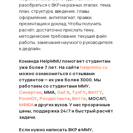
разобраться с ВКР на разных этапах: тема,
план, структура, введение, главы,
оформление, антиплагиат, правки,
презентация и доклад. Чтобы получить
расчёт, достаточно прислать тему,
методические требования, текущий файл
работы, замечания научного руководителя
и дедлайн.
Команда HelpMMU помогает студентам
уже более 7 лет. На сайте
helpmmu.ru
можно ознакомиться с отзывами
студентов — их уже более 3000. Мы
работаем со студентами ММУ,
Синергии
, ММА,
ОмГА
,
ТулГУ
,
ВятГУ
,
РосНОУ
,
Росдистанта
,
Витте
, МОСАП,
МФЮА
и других вузов. У нас прозрачные
цены, поддержка 24/7 и быстрый расчёт
задачи.
Если нужно написать ВКР в ММУ,