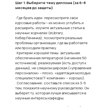
Шаг 1. Выберите тему диплома (за 6–8
месяцев до защиты)
· Где брать идеи: пересмотрите свои
курсовые работы – их можно углубить и
расширить; изучите актуальные статьи в
научных журналах (eLibrary,
КиберЛенинка); посмотрите реальные
проблемы организации, где вы работаете
или проходили практику.
· Критерии хорошей темы: актуальная,
обеспеченная литературой (не менее 50
источников), реализуемая (есть доступ к
данным), не слишком широкая («управление
персоналом» – плохо, «адаптация молодых
специалистов в IT-компании» – хорошо).
· Согласование: составьте список из 3–5
тем, покажите научному руководителю. Он
выберет ту, которая лучше вписывается в
научные интересы кафедры.