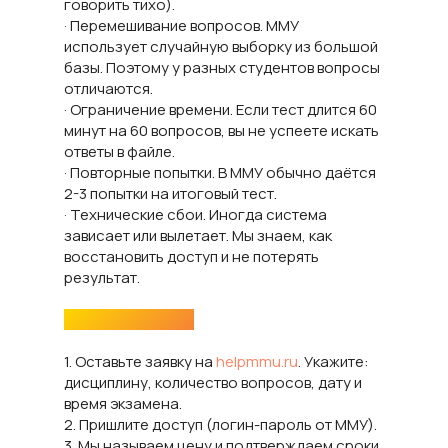
говорить тихо).
· Перемешивание вопросов. ММУ
использует случайную выборку из большой
базы. Поэтому у разных студентов вопросы
отличаются.
· Ограничение времени. Если тест длится 60
минут на 60 вопросов, вы не успеете искать
ответы в файле.
· Повторные попытки. В ММУ обычно даётся
2-3 попытки на итоговый тест.
· Технические сбои. Иногда система
зависает или вылетает. Мы знаем, как
восстановить доступ и не потерять
результат.
Порядок работы
1. Оставьте заявку на
helpmmu.ru
. Укажите:
дисциплину, количество вопросов, дату и
время экзамена.
2. Пришлите доступ (логин-пароль от ММУ).
3. Мы называем цену и подтверждаем сроки.