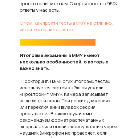
просто напишите нам. С вероятностью 95%
ответы у нас есть.
О том, как пройти тесты в ММУ на отлично,
читайте в наших советах
Нюансы итоговых тестов в ММУ
Итоговые экзамены в ММУ имеют
несколько особенностей, о которых
важно знать:
· Прокторинг. На многих итоговых тестах
используется система «Экзамус» или
«Прокторинг ММУ». Камера записывает
ваше лицо и экран. При резких движениях
или переключении вкладок сессия
прерывается. В таких случаях мы
рекомендуем формат распечатанных
шпаргалок или онлайн-консультацию через
наушник (микрофон не проверяет, если