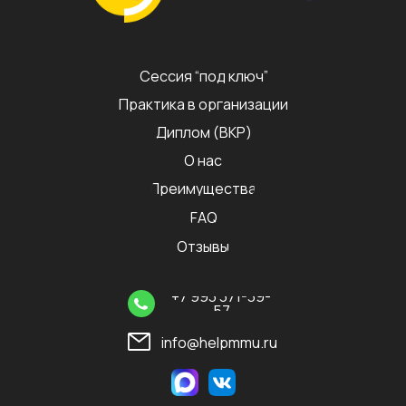
Сессия “под ключ”
Практика в организации
Диплом (ВКР)
О нас
Преимущества
FAQ
Отзывы
+7 993 371-39-
57
info@helpmmu.ru