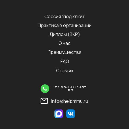
Сессия “под ключ”
Практика в организации
Диплом (ВКР)
О нас
Преимущества
FAQ
Отзывы
+7 993 371-39-
57
info@helpmmu.ru