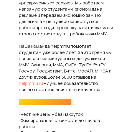
«раскрученные» сервисы. Мы работаем
напрямую со студентами, экономим на
рекламе и передаём экономию вам. Но
дешевизна – не в ущерб качеству: все
работы проходят проверку на антиплагиат и
строго соответствуют требованиям ММУ.
Наша команда helpmmu помогает
студентам уже более 7 лет. За это время мы
написали тысячи курсовых для учащихся
ММУ, Синергии, ММА, ОмГА, ТулГУ, ВятГУ,
Росноу, Росдистант, Витте, МосАП, МФЮА и
других вузов. Более 3000 отзывов на
helpmmu.ru
– лучшее доказательство
нашего соотношения цены и качества.
Почему выбирают нас:
· Честные цены – без накруток.
· Фиксированная стоимость до начала
работы.