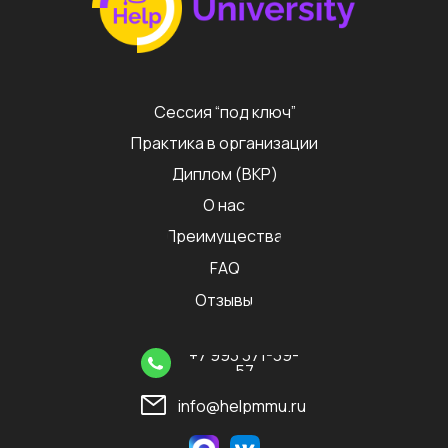
Сессия “под ключ”
Практика в организации
Диплом (ВКР)
О нас
Преимущества
FAQ
Отзывы
+7 993 371-39-
57
info@helpmmu.ru